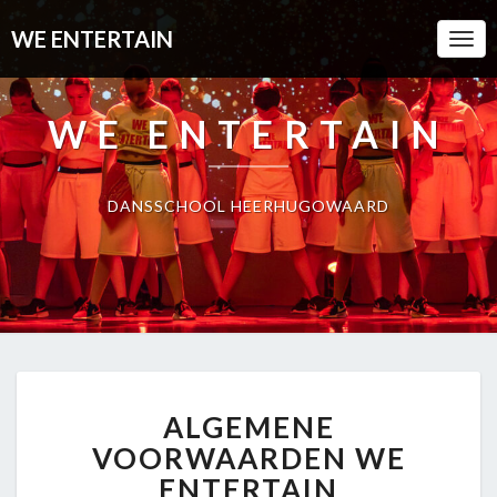
WE ENTERTAIN
Togg
Navi
WE ENTERTAIN
DANSSCHOOL HEERHUGOWAARD
ALGEMENE
ALGEMENE
VOORWAARDEN
WE
VOORWAARDEN WE
ENTERTAIN
ENTERTAIN