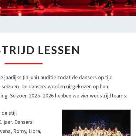
WEDSTRIJD
TRIJD LESSEN
LESSEN
aarlijks (in juni) auditie zodat de dansers op tijd
 seizoen. De dansers worden uitgekozen op hun
raling. Seizoen 2025- 2026 hebben we vier wedstrijdteams:
de stijl
 jaar. Dansers:
ovena, Romy, Liora,