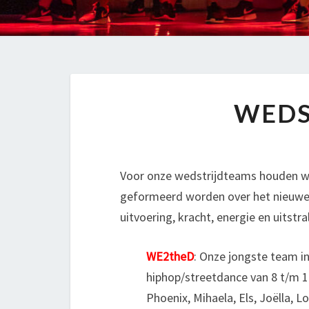
WEDS
Voor onze wedstrijdteams houden we j
geformeerd worden over het nieuwe
uitvoering, kracht, energie en uitst
WE2theD
: Onze jongste team in 
hiphop/streetdance van 8 t/m 11
Phoenix, Mihaela, Els, Joëlla, L