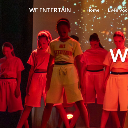
WE ENTERTAIN
Home
Even Voo
W