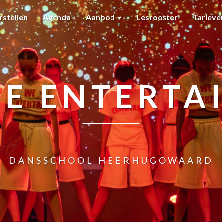
rstellen
Agenda
Aanbod
Lesrooster
Tariev
E ENTERTA
DANSSCHOOL HEERHUGOWAARD