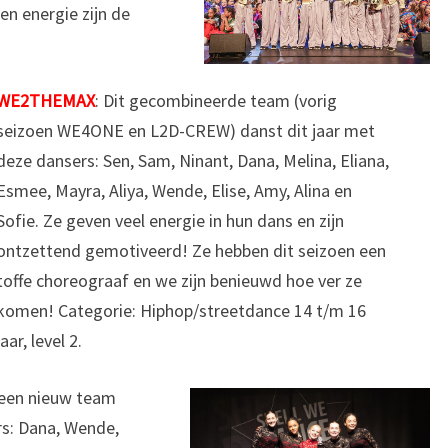
en energie zijn de
WE2THEMAX
: Dit gecombineerde team (vorig
seizoen WE4ONE en L2D-CREW) danst dit jaar met
deze dansers: Sen, Sam, Ninant, Dana, Melina, Eliana,
Esmee, Mayra, Aliya, Wende, Elise, Amy, Alina en
Sofie. Ze geven veel energie in hun dans en zijn
ontzettend gemotiveerd! Ze hebben dit seizoen een
toffe choreograaf en we zijn benieuwd hoe ver ze
komen! Categorie: Hiphop/streetdance 14 t/m 16
jaar, level 2.
 een nieuw team
rs: Dana, Wende,