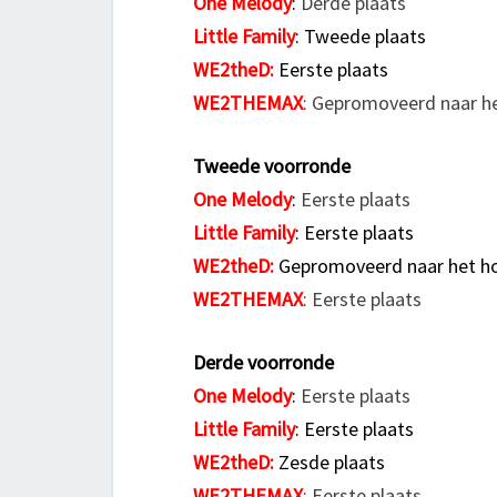
One Melody
:
Derde plaats
Little Family
: Tweede plaats
WE2theD:
Eerste plaats
WE2THEMAX
: Gepromoveerd naar he
Tweede voorronde
One Melody
:
Eerste plaats
Little Family
: Eerste plaats
WE2theD:
Gepromoveerd naar het ho
WE2THEMAX
: Eerste plaats
Derde voorronde
One Melody
:
Eerste plaats
Little Family
: Eerste plaats
WE2theD:
Zesde plaats
WE2THEMAX
: Eerste plaats