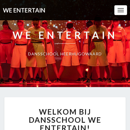
WE ENTERTAIN
Togg
Navi
WE ENTERTAIN
DANSSCHOOL HEERHUGOWAARD
WELKOM
WELKOM BIJ
BIJ
DANSSCHOOL
DANSSCHOOL WE
WE
ENTERTAIN!