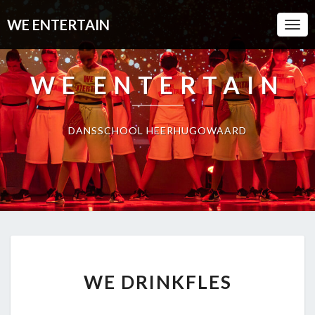
WE ENTERTAIN
Togg
Navi
WE ENTERTAIN
DANSSCHOOL HEERHUGOWAARD
WE
WE DRINKFLES
DRINKFLES