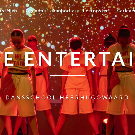
rstellen
Agenda
Aanbod
Lesrooster
Tariev
E ENTERTA
DANSSCHOOL HEERHUGOWAARD