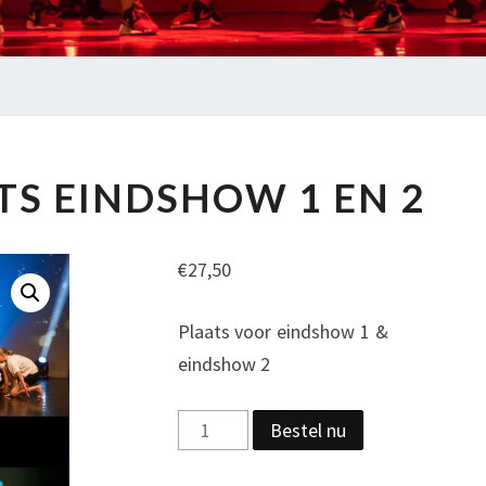
COMBIPLAATS
S EINDSHOW 1 EN 2
EINDSHOW
1
EN
€
27,50
2
Plaats voor eindshow 1 &
eindshow 2
Combiplaats
Bestel nu
eindshow
1