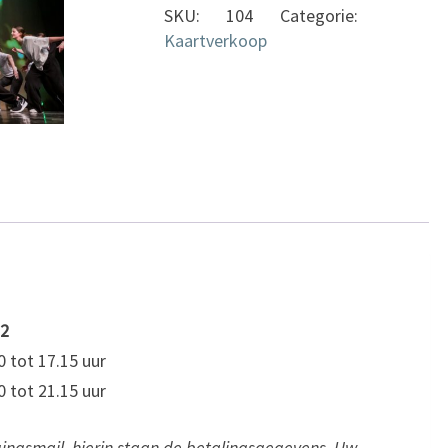
SKU:
104
Categorie:
en
Kaartverkoop
2
aantal
 2
0 tot 17.15 uur
0 tot 21.15 uur
gingsmail, hierin staan de betalingsgegevens. Uw