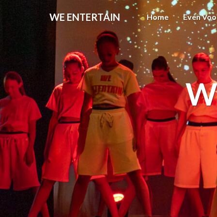
WE ENTERTAIN
Home
Even Voo
W