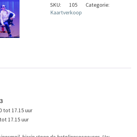
SKU:
105
Categorie:
en
Kaartverkoop
3
aantal
 3
0 tot 17.15 uur
tot 17.15 uur
gingsmail, hierin staan de betalingsgegevens. Uw