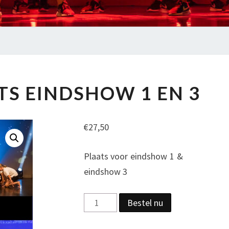
COMBIPLAATS
S EINDSHOW 1 EN 3
EINDSHOW
1
EN
€
27,50
3
Plaats voor eindshow 1 &
eindshow 3
Combiplaats
Bestel nu
eindshow
1