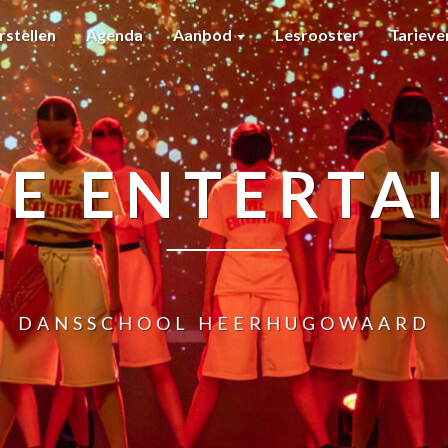
rstellen
Agenda
Aanbod
Lesrooster
Tariev
E ENTERTA
DANSSCHOOL HEERHUGOWAARD